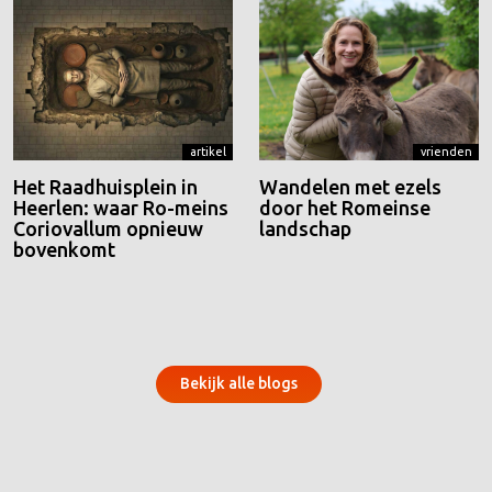
artikel
vrienden
Het Raadhuisplein in
Wandelen met ezels
Heerlen: waar Ro-meins
door het Romeinse
Coriovallum opnieuw
landschap
bovenkomt
Bekijk alle blogs