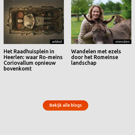
artikel
vrienden
Het Raadhuisplein in
Wandelen met ezels
Heerlen: waar Ro-meins
door het Romeinse
Coriovallum opnieuw
landschap
bovenkomt
Bekijk alle blogs