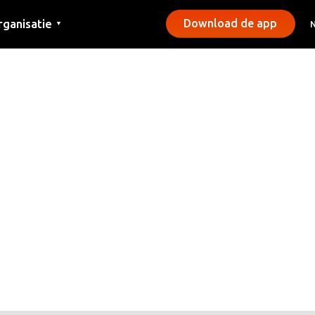
rganisatie
Download de app
▼
ntact
rs
emeentes