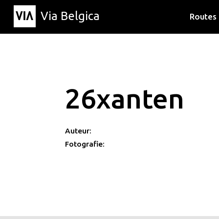
Via Belgica
Routes
Luisterr
Wandelr
Fietsrou
26xanten
Auteur:
Fotografie: