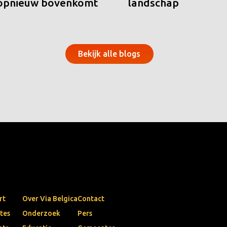
 opnieuw bovenkomt
landschap
Bekijk alle blogs
rt
Over Via Belgica
Contact
tes
Onderzoek
Pers