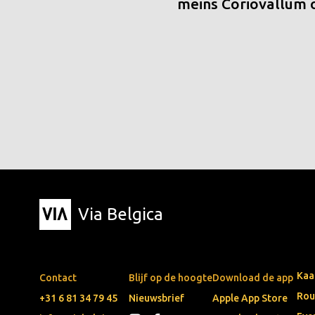
meins Coriovallum
Via Belgica
Kaa
Contact
Blijf op de hoogte
Download de app
Rou
+31 6 81 34 79 45
Nieuwsbrief
Apple App Store