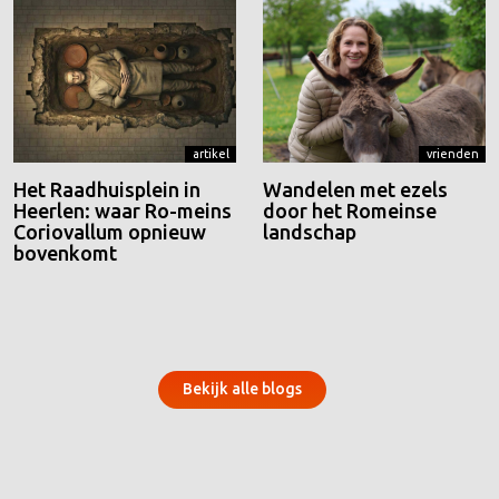
artikel
vrienden
Het Raadhuisplein in
Wandelen met ezels
Heerlen: waar Ro-meins
door het Romeinse
Coriovallum opnieuw
landschap
bovenkomt
Bekijk alle blogs