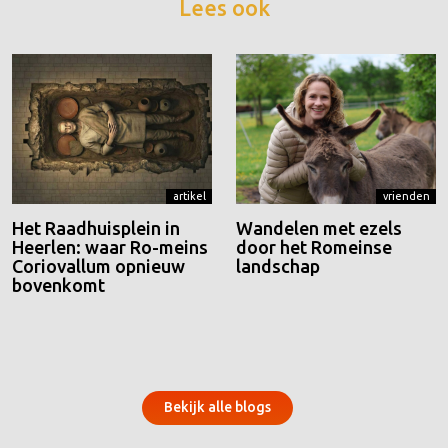
Lees ook
artikel
vrienden
Het Raadhuisplein in
Wandelen met ezels
Heerlen: waar Ro-meins
door het Romeinse
Coriovallum opnieuw
landschap
bovenkomt
Bekijk alle blogs