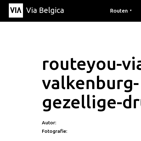
Via Belgica
Routen
▼
Hörrouten
Wanderwege
Fahrradrouten
routeyou-via
valkenburg-
gezellige-d
Autor:
Fotografie: