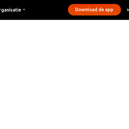
rganisatie
Download de app
▼
ntact
rs
emeentes