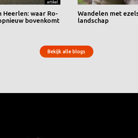
artikel
n Heerlen: waar Ro-
Wandelen met ezels
 opnieuw bovenkomt
landschap
Bekijk alle blogs