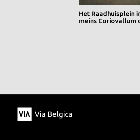
Het Raadhuisplein i
meins Coriovallum
Via Belgica