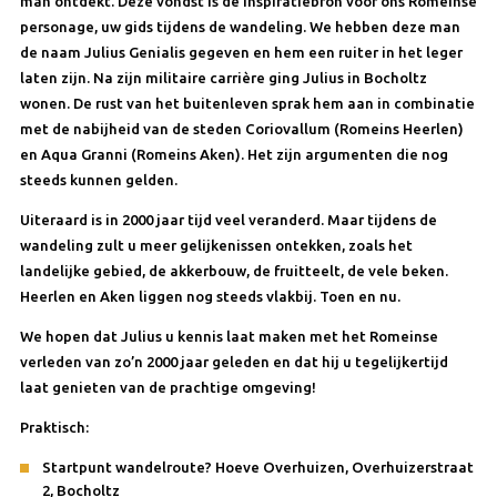
man ontdekt. Deze vondst is de inspiratiebron voor ons Romeinse
personage, uw gids tijdens de wandeling. We hebben deze man
de naam Julius Genialis gegeven en hem een ruiter in het leger
laten zijn. Na zijn militaire carrière ging Julius in Bocholtz
wonen. De rust van het buitenleven sprak hem aan in combinatie
met de nabijheid van de steden Coriovallum (Romeins Heerlen)
en Aqua Granni (Romeins Aken). Het zijn argumenten die nog
steeds kunnen gelden.
Uiteraard is in 2000 jaar tijd veel veranderd. Maar tijdens de
wandeling zult u meer gelijkenissen ontekken, zoals het
landelijke gebied, de akkerbouw, de fruitteelt, de vele beken.
Heerlen en Aken liggen nog steeds vlakbij. Toen en nu.
We hopen dat Julius u kennis laat maken met het Romeinse
verleden van zo’n 2000 jaar geleden en dat hij u tegelijkertijd
laat genieten van de prachtige omgeving!
Praktisch:
Startpunt wandelroute? Hoeve Overhuizen, Overhuizerstraat
2, Bocholtz