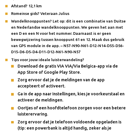
Afstand? 12,1 km
Romeinse gids? Veteraan Julius
Wandelknooppunten? Let op: dit is een combinatie van Duitse
en Nederlandse wandelknooppunten. We geven het aan met
een D en een N voor het nummer. Daarnaast is er geen
bewegwijzering tussen knooppunt 61 en 12. Maak dus gebruik
van GPS module in de app. – N57-N90-N61-D12-N14-D55-D56-
D15-D6-D5-D4-D11-D12-N61-N90-N57
Tips voor jouw ideale luisterwandeling?
Download de gratis VIA VIA/Via Belgica-app via de
App Store of Google Play Store.
Zorg ervoor dat je de meldingen van de app
accepteert of activeert.
Ga in de app naar Instellingen, kies je voorkeurstaal en
activeer de meldingen.
Oortjes of een hoofdtelefoon zorgen voor een betere
luisterervaring.
Zorg ervoor dat je telefoon voldoende opgeladen is
(tip: een powerbank is altijd handig, zeker als je