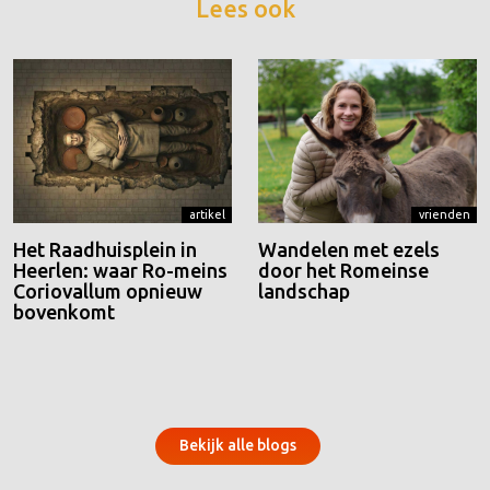
Lees ook
artikel
vrienden
Het Raadhuisplein in
Wandelen met ezels
Heerlen: waar Ro-meins
door het Romeinse
Coriovallum opnieuw
landschap
bovenkomt
Bekijk alle blogs