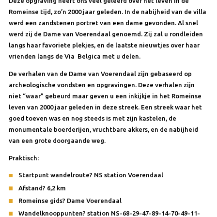
Deze opgraving heeft ons veel geleerd over het leven in de
Romeinse tijd, zo’n 2000 jaar geleden. In de nabijheid van de villa
werd een zandstenen portret van een dame gevonden. Al snel
werd zij de Dame van Voerendaal genoemd. Zij zal u rondleiden
langs haar favoriete plekjes, en de laatste nieuwtjes over haar
vrienden langs de Via Belgica met u delen.
De verhalen van de Dame van Voerendaal zijn gebaseerd op
archeologische vondsten en opgravingen. Deze verhalen zijn
niet “waar” gebeurd maar geven u een inkijkje in het Romeinse
leven van 2000 jaar geleden in deze streek. Een streek waar het
goed toeven was en nog steeds is met zijn kastelen, de
monumentale boerderijen, vruchtbare akkers, en de nabijheid
van een grote doorgaande weg.
Praktisch:
Startpunt wandelroute? NS station Voerendaal
Afstand? 6,2 km
Romeinse gids? Dame Voerendaal
Wandelknooppunten? station NS-68-29-47-89-14-70-49-11-