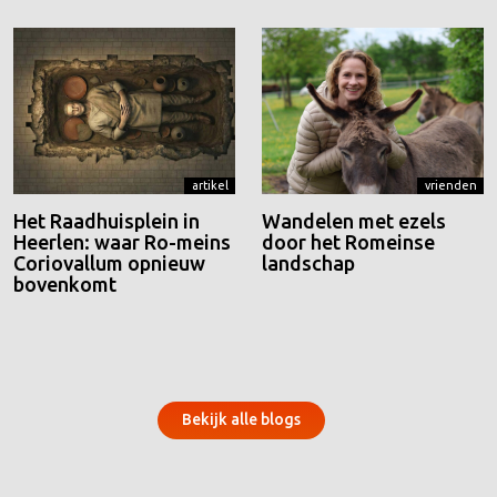
artikel
vrienden
Het Raadhuisplein in
Wandelen met ezels
Heerlen: waar Ro-meins
door het Romeinse
Coriovallum opnieuw
landschap
bovenkomt
Bekijk alle blogs