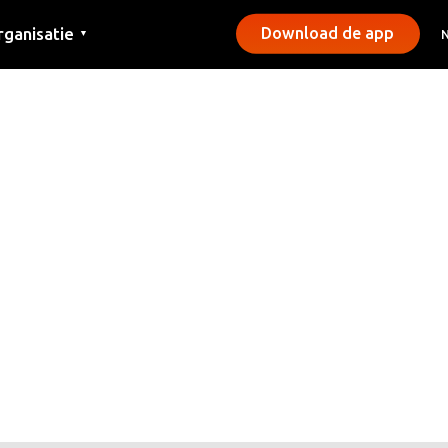
rganisatie
Download de app
▼
ntact
rs
emeentes