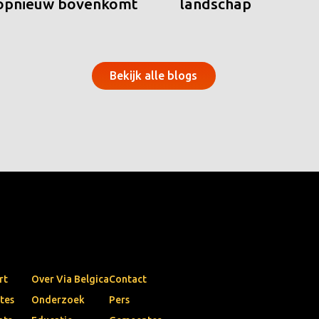
 opnieuw bovenkomt
landschap
Bekijk alle blogs
rt
Over Via Belgica
Contact
tes
Onderzoek
Pers