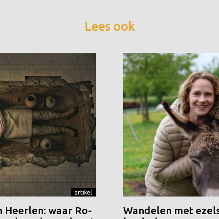
Lees ook
artikel
n Heerlen: waar Ro-
Wandelen met ezels