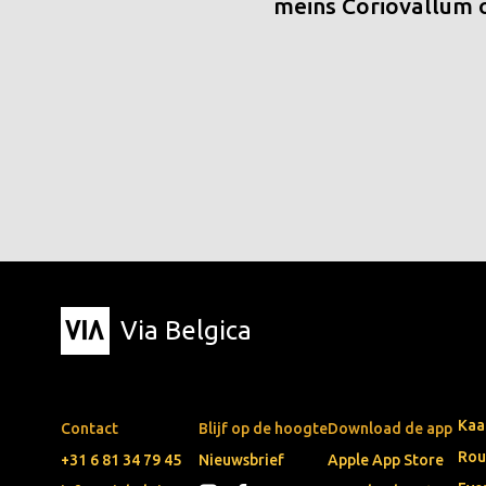
meins Coriovallum
Via Belgica
Kaa
Contact
Blijf op de hoogte
Download de app
Rou
+31 6 81 34 79 45
Nieuwsbrief
Apple App Store