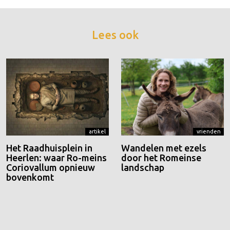
Lees ook
artikel
vrienden
Het Raadhuisplein in
Wandelen met ezels
Heerlen: waar Ro-meins
door het Romeinse
Coriovallum opnieuw
landschap
bovenkomt