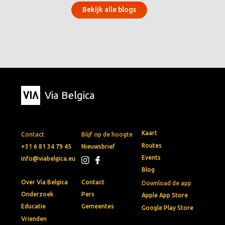
Bekijk alle blogs
Via Belgica
Kaart
Contact
Blijf op de hoogte
Routes
+31 6 81 34 79 45
Nieuwsbrief
Events
info@viabelgica.eu
Blog
Over Via Belgica
Contact
Download de app
Onderzoek
Pers
Apple App Store
Educatie
Gemeentes
Google Play Store
Vrienden