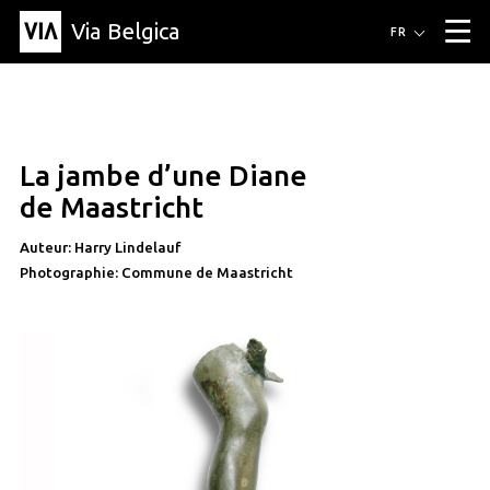
Via Belgica
Itinéraires
FR
▼
Itinéraires de randonnée
Itinéraires cyclables
Parcours d'écoute
Événements
Blog
▼
La jambe d’une Diane
Éducation
Recette
Article
Amis
À propos de Via Belgica
▼
article
de Maastricht
À propos de via belgica
Recherche
Éducation
Le guide
Amis
Organisation
▼
Auteur: Harry Lindelauf
Photographie: Commune de Maastricht
Communes
Contact
Presse