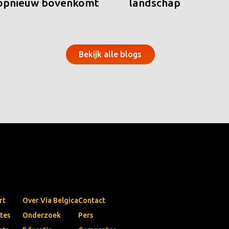
 opnieuw bovenkomt
landschap
Bekijk alle blogs
rt
Over Via Belgica
Contact
tes
Onderzoek
Pers