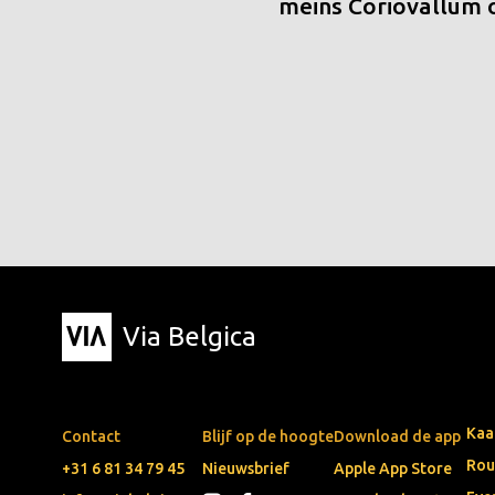
meins Coriovallum
Via Belgica
Kaa
Contact
Blijf op de hoogte
Download de app
Rou
+31 6 81 34 79 45
Nieuwsbrief
Apple App Store