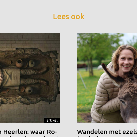
Lees ook
artikel
n Heerlen: waar Ro-
Wandelen met ezels