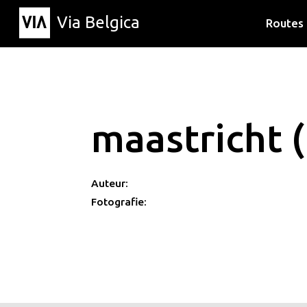
Via Belgica
Routes
Luisterr
Wandelr
Fietsrou
maastricht (
Auteur:
Fotografie: