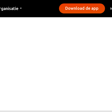
rganisatie
Download de app
▼
ntact
rs
emeentes