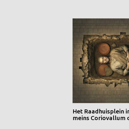
Het Raadhuisplein i
meins Coriovallum