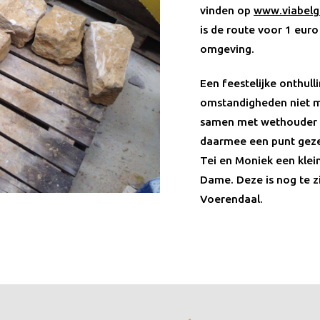
vinden op
www.viabelgi
is de route voor 1 eur
omgeving.
Een feestelijke onthul
omstandigheden niet mo
samen met wethouder 
daarmee een punt gez
Tei en Moniek een klein
Dame. Deze is nog te zie
Voerendaal.