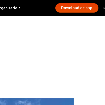
rganisatie
Download de app
▼
ntact
rs
emeentes