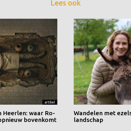
Lees ook
artikel
n Heerlen: waar Ro-
Wandelen met ezels
 opnieuw bovenkomt
landschap