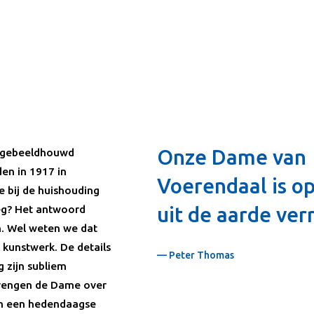
Onze Dame van
et gebeeldhouwd
en in 1917 in
Voerendaal is o
 bij de huishouding
eg? Het antwoord
uit de aarde ver
n. Wel weten we dat
kunstwerk. De details
— Peter Thomas
 zijn subliem
brengen de Dame over
in een hedendaagse