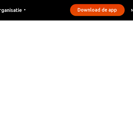
rganisatie
Download de app
▼
ntact
rs
emeentes