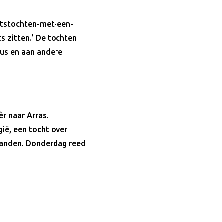
ietstochten-met-een-
s zitten.’ De tochten
aus en aan andere
r naar Arras.
ië, een tocht over
 banden. Donderdag reed