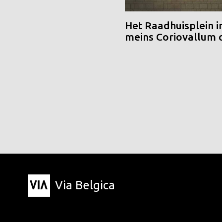
Het Raadhuisplein i
meins Coriovallum
Via Belgica