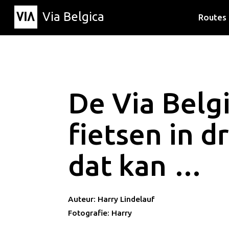
Via Belgica
Routes
Luisterr
Wandelr
Fietsrou
De Via Belg
fietsen in d
dat kan …
Auteur: Harry Lindelauf
Fotografie: Harry