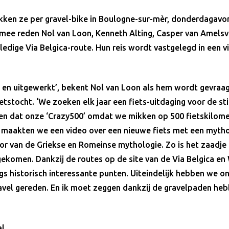
kken ze per gravel-bike in Boulogne-sur-mèr, donderdagavo
mee reden Nol van Loon, Kenneth Alting, Casper van Amels
olledige Via Belgica-route. Hun reis wordt vastgelegd in een
 en uitgewerkt’, bekent Nol van Loon als hem wordt gevraag
tstocht. ‘We zoeken elk jaar een fiets-uitdaging voor de st
en dat onze ‘Crazy500’ omdat we mikken op 500 fietskilome
y maakten we een video over een nieuwe fiets met een myth
 van de Griekse en Romeinse mythologie. Zo is het zaadje g
 gekomen. Dankzij de routes op de site van de Via Belgica e
ngs historisch interessante punten. Uiteindelijk hebben we o
avel gereden. En ik moet zeggen dankzij de gravelpaden he
al