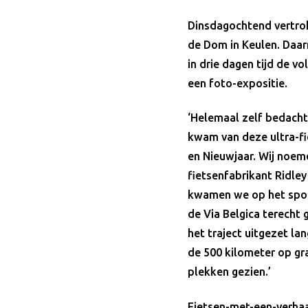
Dinsdagochtend vertro
de Dom in Keulen. Daar
in drie dagen tijd de v
een foto-expositie.
‘Helemaal zelf bedacht
kwam van deze ultra-fie
en Nieuwjaar. Wij noem
fietsenfabrikant Ridle
kwamen we op het spoor
de Via Belgica terecht
het traject uitgezet la
de 500 kilometer op gr
plekken gezien.’
Fietsen-met-een-verha