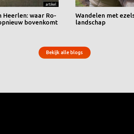
artikel
n Heerlen: waar Ro-
Wandelen met ezels
 opnieuw bovenkomt
landschap
Bekijk alle blogs