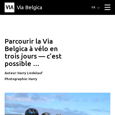
Via Belgica
Itinéraires
FR
▼
Itinéraires de randonnée
Itinéraires cyclables
Parcours d'écoute
Événements
Blog
▼
Parcourir la Via
Éducation
Recette
Article
Amis
À propos de Via Belgica
▼
Belgica à vélo en
À propos de via belgica
Recherche
Éducation
Le guide
Amis
trois jours — c’est
Organisation
▼
possible …
Communes
Contact
Presse
Auteur: Harry Lindelauf
Photographie: Harry