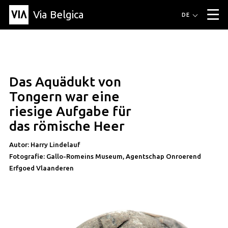
Via Belgica
Routen
DE
▼
Fahrradrouten
Wanderwege
Hörrouten
Veranstaltungen
Blog
▼
Das Aquädukt von
Freunde
Bildung
Rezept
Artikel
Über Via Belgica
▼
artikel
Tongern war eine
Über Via Belgica
Der Reiseführer
Ausbildung
Forschung
Freunde
riesige Aufgabe für
Organisation
▼
das römische Heer
Gemeinden
Kontakt
Presse
Autor: Harry Lindelauf
Fotografie: Gallo-Romeins Museum, Agentschap Onroerend
Erfgoed Vlaanderen