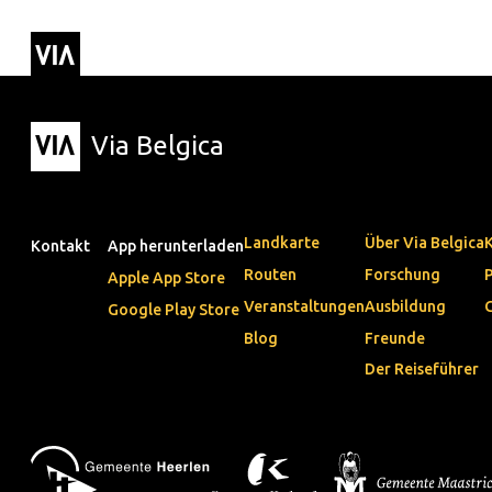
Via Belgica
Routen
▼
Hörrouten
Wanderwege
Fahrradrouten
Via Belgica
Landkarte
Über Via Belgica
Kontakt
App herunterladen
Routen
Forschung
Apple App Store
Veranstaltungen
Ausbildung
Google Play Store
Blog
Freunde
Der Reiseführer