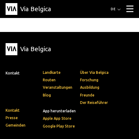
Via Belgica
Routen
DE
▼
Fahrradrouten
Wanderwege
Hörrouten
Veranstaltungen
Blog
▼
Via Belgica
Freunde
Bildung
Rezept
Artikel
Über Via Belgica
▼
Über Via Belgica
Der Reiseführer
Ausbildung
Forschung
Freunde
Organisation
▼
Landkarte
Über Via Belgica
Kontakt
Gemeinden
Kontakt
Presse
Routen
Forschung
Veranstaltungen
Ausbildung
Blog
Freunde
Der Reiseführer
Kontakt
App herunterladen
Presse
Apple App Store
Gemeinden
Google Play Store