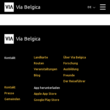
Via Belgica
Routen
DE
▼
Fahrradrouten
Wanderwege
Hörrouten
Veranstaltungen
Blog
▼
Via Belgica
Freunde
Bildung
Rezept
Artikel
Über Via Belgica
▼
Über Via Belgica
Der Reiseführer
Ausbildung
Forschung
Freunde
Organisation
▼
Landkarte
Über Via Belgica
Kontakt
Gemeinden
Kontakt
Presse
Routen
Forschung
Veranstaltungen
Ausbildung
Blog
Freunde
Der Reiseführer
Kontakt
App herunterladen
Presse
Apple App Store
Gemeinden
Google Play Store