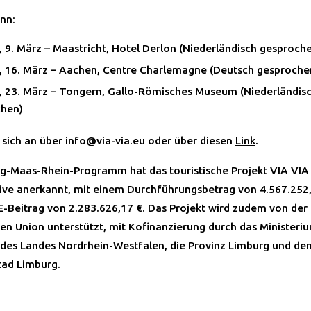
nn:
 9. März – Maastricht, Hotel Derlon (Niederländisch gesproch
 16. März – Aachen, Centre Charlemagne (Deutsch gesproche
 23. März – Tongern, Gallo-Römisches Museum (Niederländis
chen)
 sich an über info@via-via.eu oder über diesen
Link
.
eg-Maas-Rhein-Programm hat das touristische Projekt VIA VIA 
ative anerkannt, mit einem Durchführungsbetrag von 4.567.252
-Beitrag von 2.283.626,17 €. Das Projekt wird zudem von der
en Union unterstützt, mit Kofinanzierung durch das Ministeriu
 des Landes Nordrhein-Westfalen, die Provinz Limburg und de
tad Limburg.