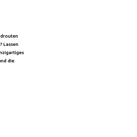
adrouten
n? Lassen
nzigartiges
und die