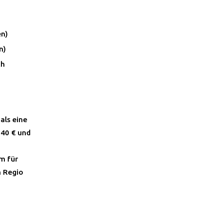
en)
n)
ch
als eine
,40 € und
m für
n Regio