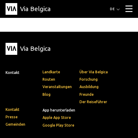
Via Belgica
Routen
DE
▼
Fahrradrouten
Wanderwege
Hörrouten
Veranstaltungen
Blog
▼
Via Belgica
Freunde
Bildung
Rezept
Artikel
Über Via Belgica
▼
Über Via Belgica
Der Reiseführer
Ausbildung
Forschung
Freunde
Organisation
▼
Landkarte
Über Via Belgica
Kontakt
Gemeinden
Kontakt
Presse
Routen
Forschung
Veranstaltungen
Ausbildung
Blog
Freunde
Der Reiseführer
Kontakt
App herunterladen
Presse
Apple App Store
Gemeinden
Google Play Store