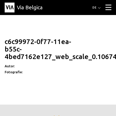
Via Belgica
Routen
DE
▼
Fahrradrouten
Wanderwege
Hörrouten
Veranstaltungen
Blog
▼
c6c99972-0f77-11ea-
Freunde
Bildung
Rezept
Artikel
Über Via Belgica
▼
b55c-
Über Via Belgica
Der Reiseführer
Ausbildung
Forschung
Freunde
4bed7162e127_web_scale_0.10674
Organisation
▼
Autor:
Gemeinden
Kontakt
Presse
Fotografie: