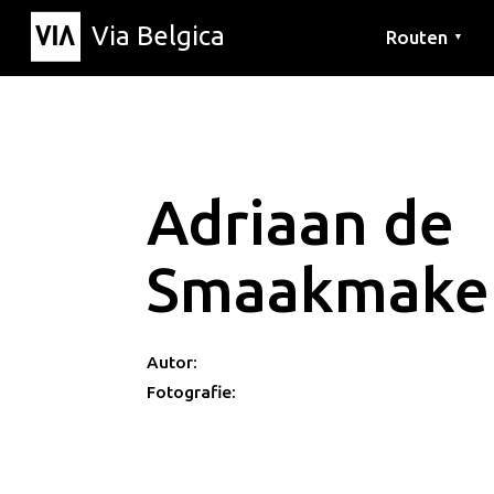
Via Belgica
Routen
▼
Hörrouten
Wanderwege
Fahrradrouten
Adriaan de
Smaakmaker
Autor:
Fotografie: