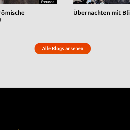
freunde
 römische
Übernachten mit Blic
n
Alle Blogs ansehen