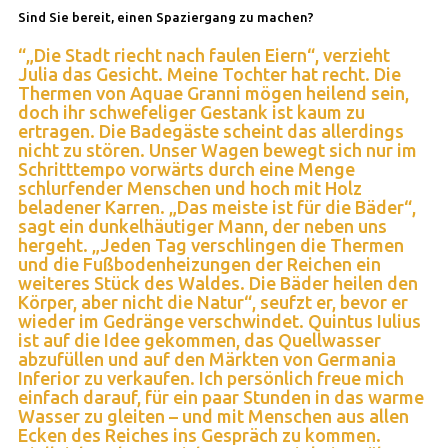
Sind Sie bereit, einen Spaziergang zu machen?
“„Die Stadt riecht nach faulen Eiern“, verzieht
Julia das Gesicht. Meine Tochter hat recht. Die
Thermen von Aquae Granni mögen heilend sein,
doch ihr schwefeliger Gestank ist kaum zu
ertragen. Die Badegäste scheint das allerdings
nicht zu stören. Unser Wagen bewegt sich nur im
Schritttempo vorwärts durch eine Menge
schlurfender Menschen und hoch mit Holz
beladener Karren. „Das meiste ist für die Bäder“,
sagt ein dunkelhäutiger Mann, der neben uns
hergeht. „Jeden Tag verschlingen die Thermen
und die Fußbodenheizungen der Reichen ein
weiteres Stück des Waldes. Die Bäder heilen den
Körper, aber nicht die Natur“, seufzt er, bevor er
wieder im Gedränge verschwindet. Quintus Iulius
ist auf die Idee gekommen, das Quellwasser
abzufüllen und auf den Märkten von Germania
Inferior zu verkaufen. Ich persönlich freue mich
einfach darauf, für ein paar Stunden in das warme
Wasser zu gleiten – und mit Menschen aus allen
Ecken des Reiches ins Gespräch zu kommen.