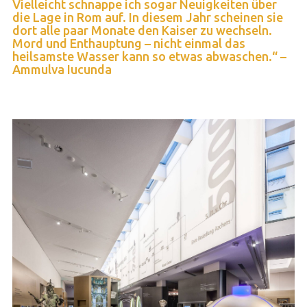
Vielleicht schnappe ich sogar Neuigkeiten über
die Lage in Rom auf. In diesem Jahr scheinen sie
dort alle paar Monate den Kaiser zu wechseln.
Mord und Enthauptung – nicht einmal das
heilsamste Wasser kann so etwas abwaschen.“ –
Ammulva Iucunda