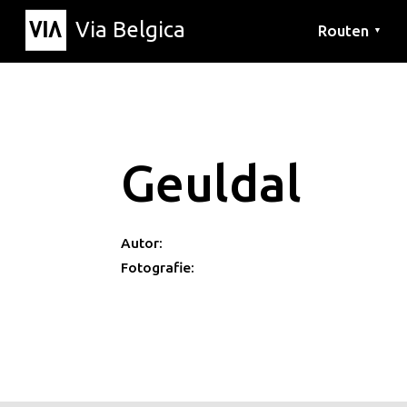
Via Belgica
Routen
▼
Hörrouten
Wanderwege
Fahrradrouten
Geuldal
Autor:
Fotografie: