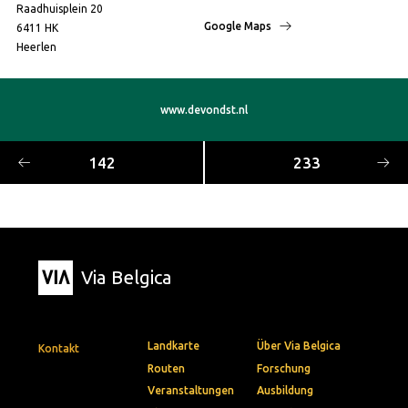
Raadhuisplein 20
Google Maps
6411 HK
Heerlen
www.devondst.nl
142
233
Via Belgica
Landkarte
Über Via Belgica
Kontakt
Routen
Forschung
Veranstaltungen
Ausbildung