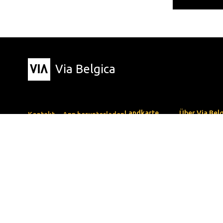
Via Belgica
Landkarte
Über Via Bel
Kontakt
App herunterladen
Routen
Forschung
Apple App Store
Veranstaltungen
Ausbildung
Google Play Store
Blog
Freunde
Der Reisefüh