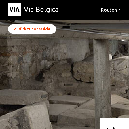
Via Belgica
Routen
▼
Hörrouten
Wanderwege
Fahrradrouten
Zurück zur Übersicht