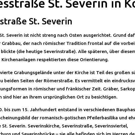
sstraße St. Severin in K
straße St. Severin
St. Severin ist nicht streng nach Osten ausgerichtet. Grund dafü
r Grabbau, der nach römischer Tradition frontal auf die vorbe
 blickte (die heutige Severinstraße). Alle späteren, über dies
n Kirchenanlagen respektierten diese Orientierung.
vierte Grabungsgelände unter der Kirche ist Teil des großen s
u beiden Seiten der Römerstraße. Es vermittelt ein eindrucksvo
tungsformen in römischer und fränkischer Zeit. Gräber, Sark
 sind hier an ihrem ursprünglichen Ort zu besichtigen.
0. bis zum 15. Jahrhundert entstand in verschiedenen Baupha
scheinungsbild der romanisch-gotischen Pfeilerbasilika und e
e St. Severin. Severinskirche, Severinstraße, Severinsviertel,
rburg und Severinsbrücke – sie alle befinden sich im Herzen de