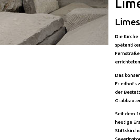
Lime
Limes
Die Kirche 
spätantike
Fernstraße
errichtete
Das konser
Friedhofs z
der Bestat
Grabbauten
Seit dem 1
heutige Er
Stiftskirch
Severinsto