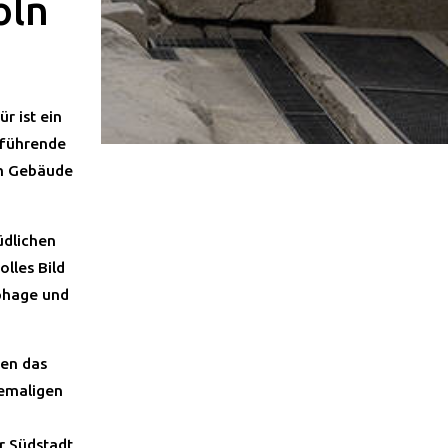
öln
r ist ein
iführende
em Gebäude
üdlichen
lles Bild
ophage und
sen das
hemaligen
r Südstadt