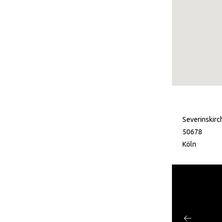
Severinskirc
50678
Köln