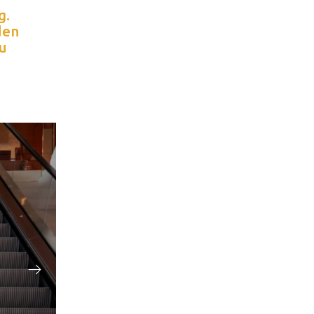
g.
den
zu