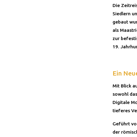
Die Zeitre
Siedlern un
gebaut wur
als Maastr
zur befesti
19. Jahrhun
Ein Neu
Mit Blick a
sowohl das
Digitale M
tieferes Ve
Geführt vo
der römisc