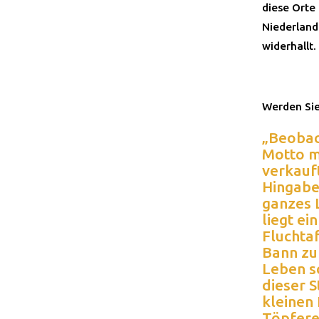
diese Orte 
Niederland
widerhallt.
Werden Sie
„Beobac
Motto m
verkauft
Hingabe
ganzes 
liegt ei
Fluchtaf
Bann zu 
Leben sc
dieser S
kleinen
Töpferei