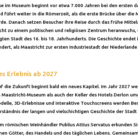
ise im Museum beginnt vor etwa 7.000 Jahren bei den ersten 
d führt weiter in die Römerzeit, als die erste Brücke über die
de. Danach setzen Besucher ihre Reise durch das frühe Mittela
icht zu einem politischen und religiösen Zentrum heranwuchs,
gten Stadt des 16. bis 18. Jahrhunderts. Die Geschichte endet
dert, als Maastricht zur ersten Industriestadt der Niederlande
es Erlebnis ab 2027
uf die Zukunft beginnt bald ein neues Kapitel. Im Jahr 2027 w
 Maastricht-Museum als auch der Keller des Hotels Derlon umg
odelle, 3D-Erlebnisse und interaktive Touchscreens werden Be
rständnis der langen und vielschichtigen Geschichte der Stadt 
m römischen Weinhändler Publius Attius Servatus erkunden Si
hen Götter, des Handels und des täglichen Lebens. Gemeinsa