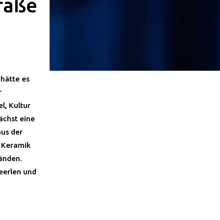
raße
hätte es
r
l, Kultur
ächst eine
aus der
r Keramik
tänden.
eerlen und