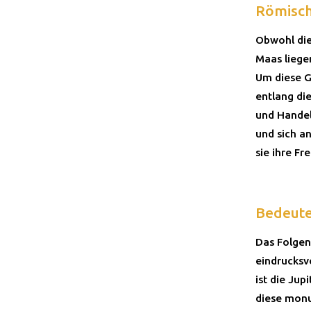
Römisch
Obwohl die
Maas liege
Um diese G
entlang di
und Handel
und sich a
sie ihre Fr
Bedeut
Das Folgen
eindrucksv
ist die Ju
diese monu