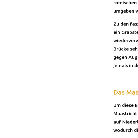
römischen G
umgeben v
Zu den fas
ein Grabst
wiederverw
Brücke sehe
gegen Auge
jemals in 
Das Maa
Um diese E
Maastricht
auf Niederl
wodurch di