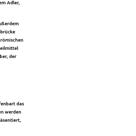
nem Adler,
außerdem
sbrücke
 römischen
eilmittel
ber, der
fenbart das
gen werden
äsentiert,