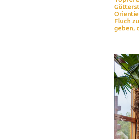
Götters
Orientie
Fluch zu
geben, d