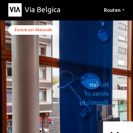
Via Belgica
Routen
▼
Hörrouten
Wanderwege
Fahrradrouten
Zurück zur Übersicht