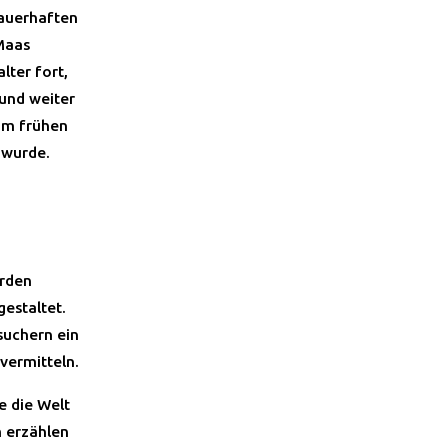
dauerhaften
 Maas
lter fort,
 und weiter
 im frühen
 wurde.
erden
estaltet.
suchern ein
vermitteln.
e die Welt
m erzählen