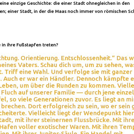
eine einzige Geschichte: die einer Stadt ohnegleichen in den
en; einer Stadt, in der die Maas noch immer von römischen Sc
 in ihre Fußstapfen treten?
htung. Orientierung. Entschlossenheit.“ Das w
eines Vaters. Schau dich um, um zu sehen, was
. Triff eine Wahl. Und verfolge sie mit ganzer
. Auch er war ein Händler. Dennoch kämpfte e
Leben, um über die Runden zu kommen. Vielle
n Fluch auf unserer Familie — durch jene einze
el, so viele Generationen zuvor. Es liegt an mi
brechen. Dort erfolgreich zu sein, wo er sein
heiterte. Vielleicht liegt der Wendepunkt hier.
tadt, mit ihrer steinernen Flussbrücke. Mit ih
 Hafen voller exotischer Waren. Mit ihren Tem
en. Mit ihrer Jupiter-Säule. Ein Handel mit