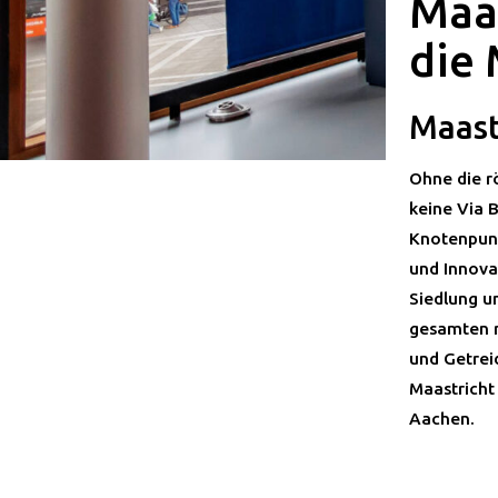
Maa
die
Maast
Ohne die r
keine Via 
Knotenpunk
und Innova
Siedlung u
gesamten r
und Getrei
Maastricht
Aachen.