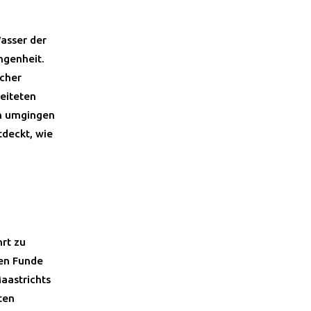
asser der
ngenheit.
ucher
beiteten
en umgingen
tdeckt, wie
hrt zu
ten Funde
aastrichts
ten