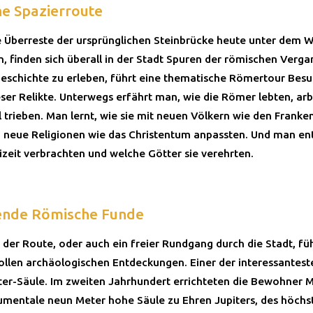
e Spazierroute
 Überreste der ursprünglichen Steinbrücke heute unter dem W
n, finden sich überall in der Stadt Spuren der römischen Verga
eschichte zu erleben, führt eine thematische Römertour Bes
eser Relikte. Unterwegs erfährt man, wie die Römer lebten, ar
 trieben. Man lernt, wie sie mit neuen Völkern wie den Frank
n neue Religionen wie das Christentum anpassten. Und man en
eizeit verbrachten und welche Götter sie verehrten.
ende Römische Funde
 der Route, oder auch ein freier Rundgang durch die Stadt, fü
ollen archäologischen Entdeckungen. Einer der interessantes
piter-Säule. Im zweiten Jahrhundert errichteten die Bewohner M
mentale neun Meter hohe Säule zu Ehren Jupiters, des höchs