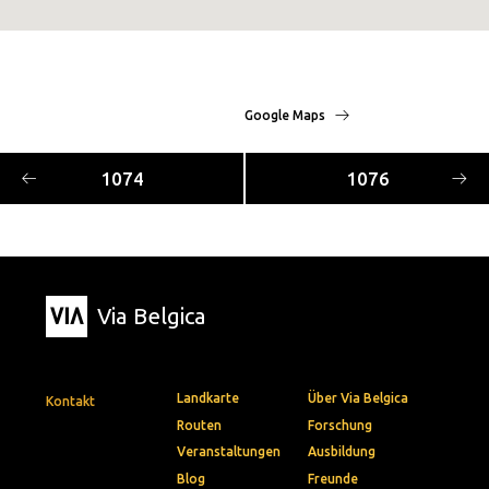
Google Maps
1074
1076
Via Belgica
Landkarte
Über Via Belgica
Kontakt
Routen
Forschung
Veranstaltungen
Ausbildung
Blog
Freunde