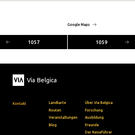
Google Maps
1057
1059
Via Belgica
Landkarte
Über Via Belgica
Kontakt
Routen
Forschung
Veranstaltungen
Ausbildung
Blog
Freunde
Der Reiseführer