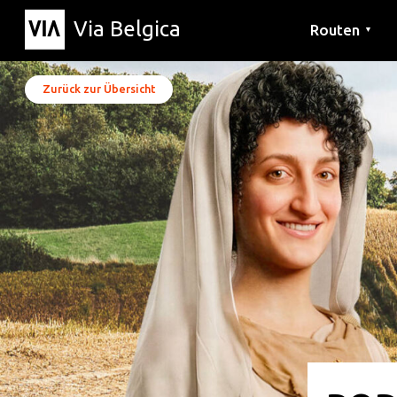
Via Belgica
Routen
▼
Hörrouten
Wanderwege
Fahrradrouten
Zurück zur Übersicht