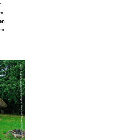
r
em
en
en