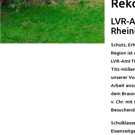
Reko
LVR-A
Rhein
Schutz, Er
Region ist
LVR-Amt fü
Titz-Hölle
unserer Vo
Arbeit ans
dem Braunk
v. Chr. mi
Besuchende
Schulklass
Eisenzeitg