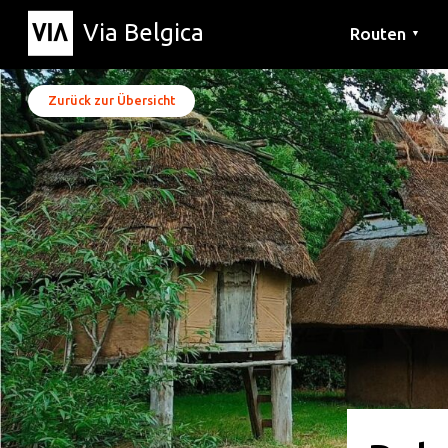
Via Belgica
Routen
▼
Hörrouten
Wanderwege
Fahrradrouten
Zurück zur Übersicht