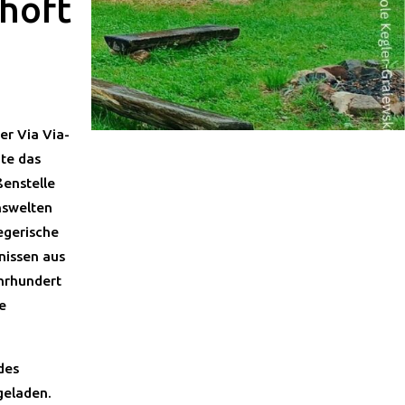
ehöft
er Via Via-
te das
enstelle
nswelten
egerische
nissen aus
hrhundert
e
des
geladen.