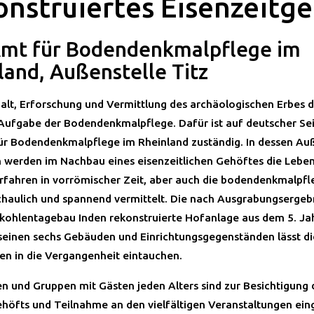
nstruiertes Eisenzeitg
mt für Bodendenkmalpflege im
land, Außenstelle Titz
halt, Erforschung und Vermittlung des archäologischen Erbes d
 Aufgabe der Bodendenkmalpflege. Dafür ist auf deutscher Sei
r Bodendenkmalpflege im Rheinland zuständig. In dessen Auß
n werden im Nachbau eines eisenzeitlichen Gehöftes die Lebe
rfahren in vorrömischer Zeit, aber auch die bodendenkmalpfl
chaulich und spannend vermittelt. Die nach Ausgrabungsergeb
ohlentagebau Inden rekonstruierte Hofanlage aus dem 5. Ja
t seinen sechs Gebäuden und Einrichtungsgegenständen lässt di
n in die Vergangenheit eintauchen.
en und Gruppen mit Gästen jeden Alters sind zur Besichtigung 
ehöfts und Teilnahme an den vielfältigen Veranstaltungen ein