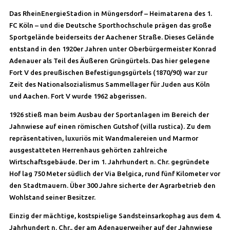
Das RheinEnergieStadion in Müngersdorf – Heimatarena des 1.
FC Köln – und die Deutsche Sporthochschule prägen das große
Sportgelände beiderseits der Aachener Straße. Dieses Gelände
entstand in den 1920er Jahren unter Oberbürgermeister Konrad
Adenauer als Teil des Äußeren Grüngürtels. Das hier gelegene
Fort V des preußischen Befestigungsgürtels (1870/90) war zur
Zeit des Nationalsozialismus Sammellager für Juden aus Köln
und Aachen. Fort V wurde 1962 abgerissen.
1926 stieß man beim Ausbau der Sportanlagen im Bereich der
Jahnwiese auf einen römischen Gutshof (villa rustica). Zu dem
repräsentativen, luxuriös mit Wandmalereien und Marmor
ausgestatteten Herrenhaus gehörten zahlreiche
Wirtschaftsgebäude. Der im 1. Jahrhundert n. Chr. gegründete
Hof lag 750 Meter südlich der Via Belgica, rund fünf Kilometer vor
den Stadtmauern. Über 300 Jahre sicherte der Agrarbetrieb den
Wohlstand seiner Besitzer.
Einzig der mächtige, kostspielige Sandsteinsarkophag aus dem 4.
Jahrhundert n. Chr., der am Adenauerweiher auf der Jahnwiese