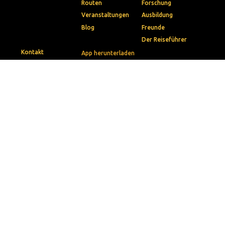
Routen
Forschung
Veranstaltungen
Ausbildung
Blog
Freunde
Der Reiseführer
Kontakt
App herunterladen
Presse
Apple App Store
Gemeinden
Google Play Store
© 2026 • Via Belgica
Privacybeleid