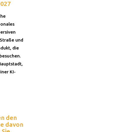
2027
che
ionales
ersiven
 Straße und
dukt, die
 besuchen.
Hauptstadt,
iner KI-
en den
ge davon
 Sie