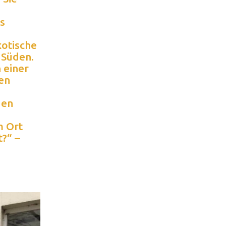
s
xotische
 Süden.
 einer
ren
den
m Ort
t?“ –