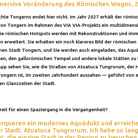
mersive Veränderung des Römischen Weges, 
chte Tongerns endet hier nicht. Im Jahr 2027 erhält der römis
on Tongern im Rahmen des VIA VIA-Projekts ein multidimens
ie römischen Hotspots werden mit Rekonstruktionen und imm
n erweitert. Sie erhalten ein noch klareres Bild der römischen
hen Stadt Tongern, und Sie werden auch eingeladen, das Aquä
llen, den gallorömischen Tempel und andere lokale Stätten zu
App sehen Sie, wie die Straßen von Atuatuca Tungrorum, der 
Tongern ist, im zweiten Jahrhundert aussahen — geführt von e
en Glanzzeiten der Stadt.
reit für einen Spaziergang in die Vergangenheit?
erqueren ein modernes Aquädukt und erreich
r Stadt. Atuatuca Tungrorum. Ich habe so lan
, die einzige Stadt in der Region zu besuchen.