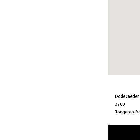
Dodecaëder
3700
Tongeren-B