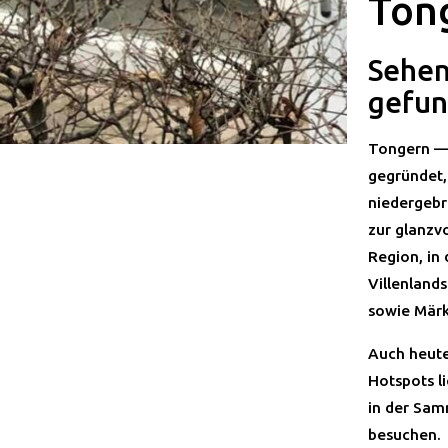
Ton
Sehen
gefu
Tongern — 
gegründet,
niedergebr
zur glanzv
Region, in
Villenland
sowie Märk
Auch heute
Hotspots l
in der Sa
besuchen.