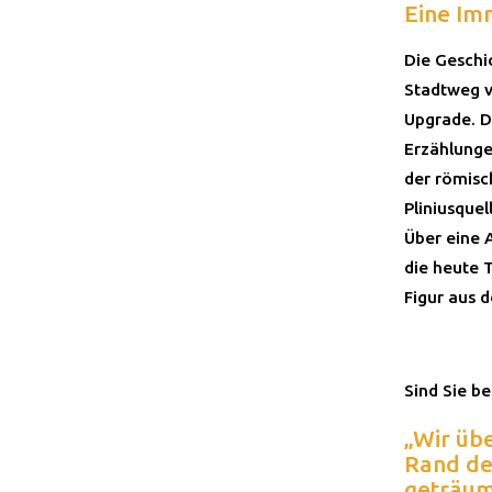
Eine Im
Die Geschi
Stadtweg v
Upgrade. D
Erzählunge
der römisc
Pliniusque
Über eine 
die heute 
Figur aus d
Sind Sie be
„Wir üb
Rand de
geträumt