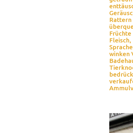
enttäusc
Geräusc
Rattern
überquel
Früchte
Fleisch,
Sprache,
winken 
Badehau
Tierknoc
bedrück
verkaufe
Ammulv