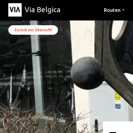
Via Belgica
Routen
▼
Hörrouten
Wanderwege
Fahrradrouten
Zurück zur Übersicht