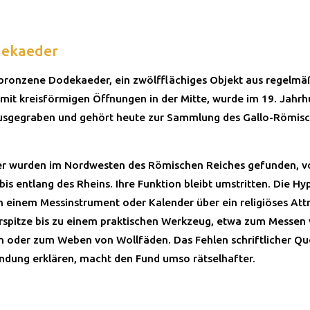
dekaeder
 bronzene Dodekaeder, ein zwölfflächiges Objekt aus regelmä
mit kreisförmigen Öffnungen in der Mitte, wurde im 19. Jahrh
usgegraben und gehört heute zur Sammlung des Gallo-Römis
r wurden im Nordwesten des Römischen Reiches gefunden, v
bis entlang des Rheins. Ihre Funktion bleibt umstritten. Die H
n einem Messinstrument oder Kalender über ein religiöses Att
rspitze bis zu einem praktischen Werkzeug, etwa zum Messen
 oder zum Weben von Wollfäden. Das Fehlen schriftlicher Que
ndung erklären, macht den Fund umso rätselhafter.