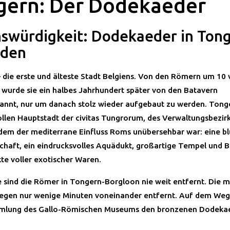
gern: Der Dodekaeder
swürdigkeit: Dodekaeder in Ton
nden
die erste und älteste Stadt Belgiens. Von den Römern um 10 v
 wurde sie ein halbes Jahrhundert später von den Batavern
annt, nur um danach stolz wieder aufgebaut zu werden. Ton
ollen Hauptstadt der civitas Tungrorum, des Verwaltungsbezirk
 dem der mediterrane Einfluss Roms unübersehbar war: eine b
schaft, ein eindrucksvolles Aquädukt, großartige Tempel und 
te voller exotischer Waren.
 sind die Römer in Tongern-Borgloon nie weit entfernt. Die m
iegen nur wenige Minuten voneinander entfernt. Auf dem We
mmlung des Gallo-Römischen Museums den bronzenen Dodeka