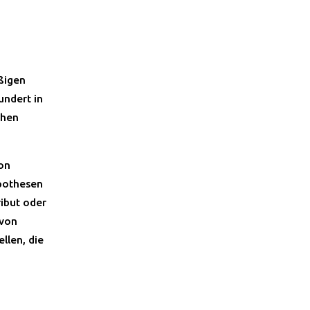
ßigen
undert in
chen
on
ypothesen
ribut oder
 von
llen, die