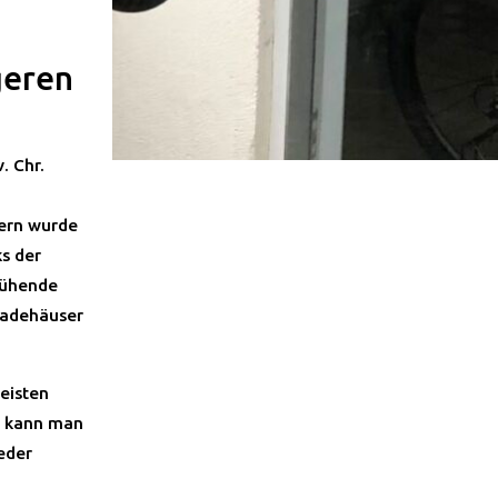
geren
. Chr.
gern wurde
s der
lühende
Badehäuser
eisten
g kann man
eder