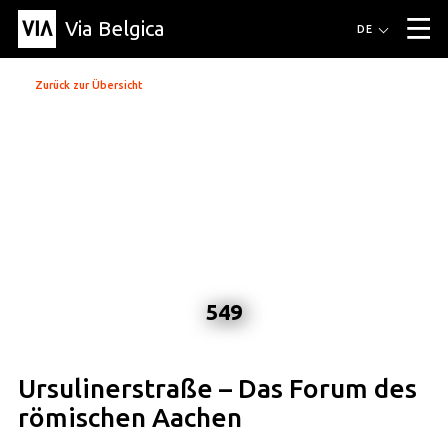
Via Belgica
Routen
DE
▼
Fahrradrouten
Wanderwege
Hörrouten
Veranstaltungen
Zurück zur Übersicht
Blog
▼
Freunde
Bildung
Rezept
Artikel
Über Via Belgica
▼
Über Via Belgica
Der Reiseführer
Ausbildung
Forschung
Freunde
Organisation
▼
Gemeinden
Kontakt
Presse
549
Ursulinerstraße – Das Forum des
römischen Aachen