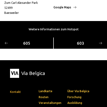
Zum Carl-Alexander Park
Google Maps
52499
Baesweiler
Weitere Informationen zum Hotspot
605
603
Via Belgica
Landkarte
Über Via Belgica
Kontakt
Routen
Forschung
Veranstaltungen
Ausbildung