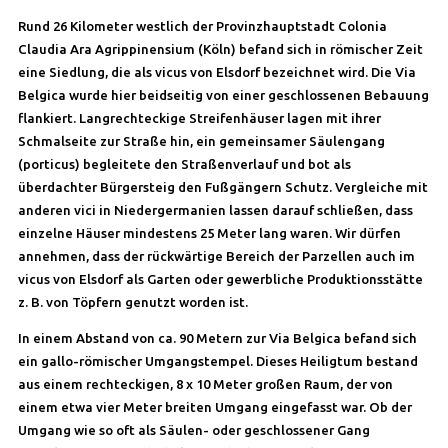
Rund 26 Kilometer westlich der Provinzhauptstadt Colonia
Claudia Ara Agrippinensium (Köln) befand sich in römischer Zeit
eine Siedlung, die als vicus von Elsdorf bezeichnet wird. Die Via
Belgica wurde hier beidseitig von einer geschlossenen Bebauung
flankiert. Langrechteckige Streifenhäuser lagen mit ihrer
Schmalseite zur Straße hin, ein gemeinsamer Säulengang
(porticus) begleitete den Straßenverlauf und bot als
überdachter Bürgersteig den Fußgängern Schutz. Vergleiche mit
anderen vici in Niedergermanien lassen darauf schließen, dass
einzelne Häuser mindestens 25 Meter lang waren. Wir dürfen
annehmen, dass der rückwärtige Bereich der Parzellen auch im
vicus von Elsdorf als Garten oder gewerbliche Produktionsstätte
z. B. von Töpfern genutzt worden ist.
In einem Abstand von ca. 90 Metern zur Via Belgica befand sich
ein gallo-römischer Umgangstempel. Dieses Heiligtum bestand
aus einem rechteckigen, 8 x 10 Meter großen Raum, der von
einem etwa vier Meter breiten Umgang eingefasst war. Ob der
Umgang wie so oft als Säulen- oder geschlossener Gang