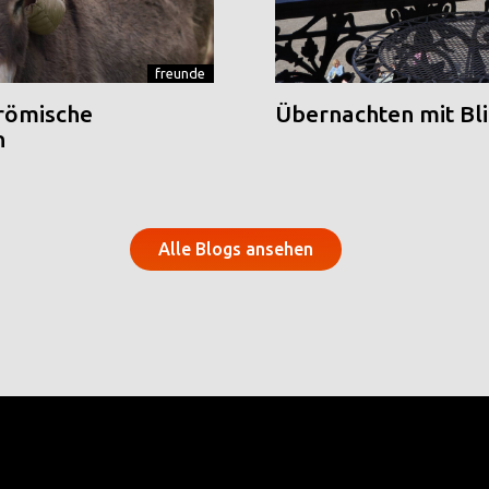
freunde
 römische
Übernachten mit Blic
n
Alle Blogs ansehen