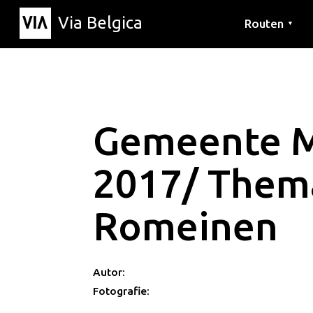
Via Belgica
Routen
▼
Hörrouten
Wanderwege
Fahrradrouten
Gemeente 
2017/ Them
Romeinen
Autor:
Fotografie: