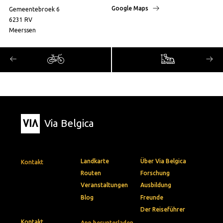
Google Maps
Gemeentebroek 6
6231 RV
Meerssen
Via Belgica
Landkarte
Über Via Belgica
Kontakt
Routen
Forschung
Veranstaltungen
Ausbildung
Blog
Freunde
Der Reiseführer
Kontakt
App herunterladen