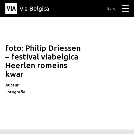
Via Belgica
Routes
NL
▼
Wandelroutes
Luisterroutes
Fietsroutes
Events
Blog
▼
foto: Philip Driessen
Vrienden
Educatie
Recept
Artikel
Over Via Belgica
▼
– festival viabelgica
Over Via Belgica
Onderzoek
Vrienden
Educatie
De gids
Heerlen romeins
Organisatie
▼
kwar
Gemeentes
Contact
Pers
Auteur:
Fotografie: