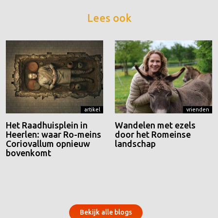
Lees ook
artikel
vrienden
Het Raadhuisplein in
Wandelen met ezels
Heerlen: waar Ro-meins
door het Romeinse
Coriovallum opnieuw
landschap
bovenkomt
Bekijk alle blogs