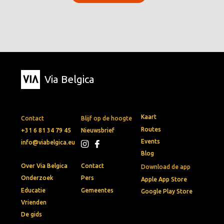
Via Belgica
Kaart
Contact
Blijf op de hoogte
Routes
+31 6 81 34 79 45
Nieuwsbrief
Events
info@viabelgica.eu
Blog
Over Via Belgica
Contact
Download de app
Onderzoek
Pers
Apple App Store
Educatie
Gemeentes
Google Play Store
Vrienden
De gids