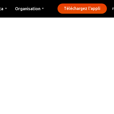
ca
Organisation
Téléchargez l'appli
▼
▼
Contact
Presse
Communes