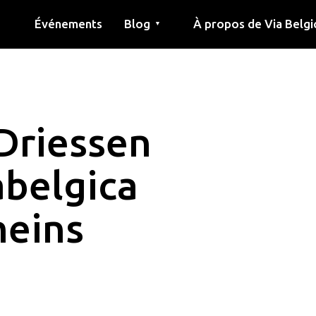
Événements
Blog
À propos de Via Belgi
▼
née
Article
Éducation
Recette
Amis
À propos de via belgica
Recherche
Éducation
Amis
Le guide
 Driessen
iabelgica
meins