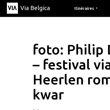
Via Belgica
Itinéraires
▼
Parcours d'écoute
Itinéraires de randon
Itinéraires cyclables
foto: Philip
– festival v
Heerlen ro
kwar