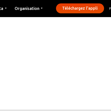
ca
Organisation
Téléchargez l'appli
▼
▼
Contact
Presse
Communes