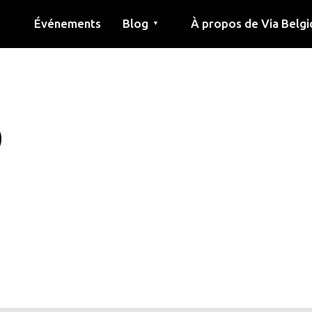
Événements
Blog
À propos de Via Belgi
▼
née
Article
Éducation
Recette
Amis
À propos de via belgica
Recherche
Éducation
Amis
Le guide
9