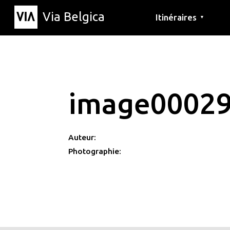
Via Belgica
Itinéraires
▼
Parcours d'écoute
Itinéraires de randon
Itinéraires cyclables
image0002
Auteur:
Photographie: