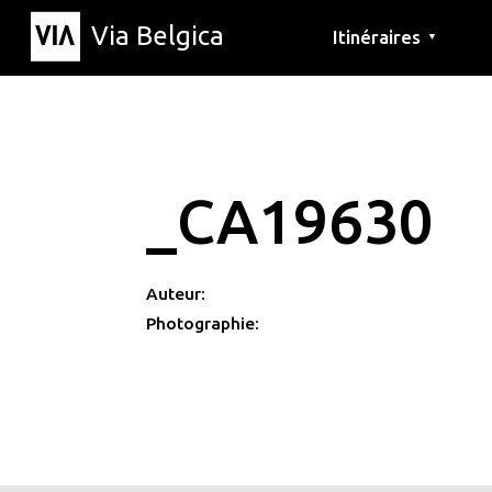
Via Belgica
Itinéraires
▼
Parcours d'écoute
Itinéraires de randon
Itinéraires cyclables
_CA19630
Auteur:
Photographie: