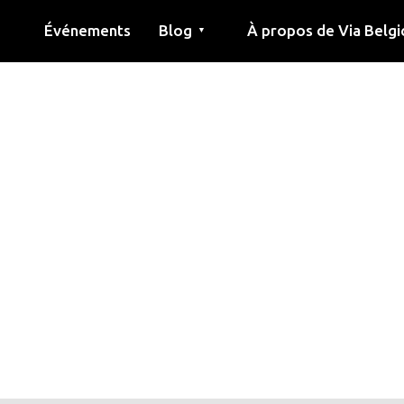
Événements
Blog
À propos de Via Belgi
▼
née
Article
Éducation
Recette
Amis
À propos de via belgica
Recherche
Éducation
Amis
Le guide