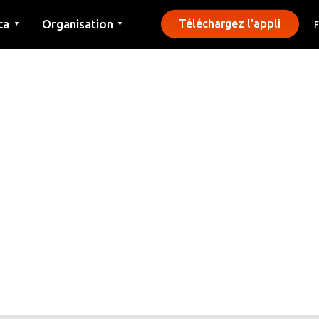
ca
Organisation
Téléchargez l'appli
▼
▼
Contact
Presse
Communes