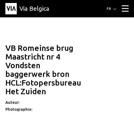
Via Belgica
Itinéraires
FR
▼
Itinéraires de randonnée
Itinéraires cyclables
Parcours d'écoute
Événements
Blog
▼
VB Romeinse brug
Éducation
Recette
Article
Amis
À propos de Via Belgica
▼
Maastricht nr 4
À propos de via belgica
Recherche
Éducation
Le guide
Amis
Vondsten
Organisation
▼
baggerwerk bron
Communes
Contact
Presse
HCL:Fotopersbureau
Het Zuiden
Auteur:
Photographie: