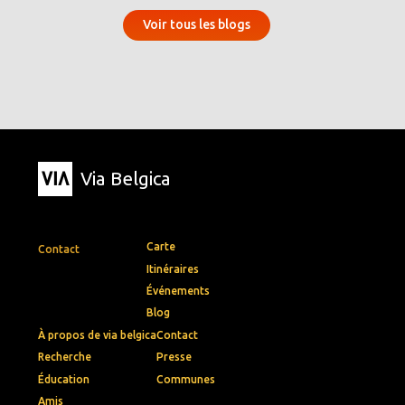
Voir tous les blogs
Via Belgica
Carte
Contact
Itinéraires
Événements
Blog
À propos de via belgica
Contact
Recherche
Presse
Éducation
Communes
Amis