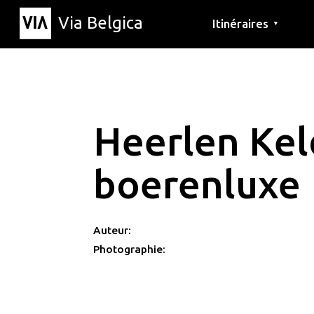
Via Belgica
Itinéraires
▼
Parcours d'écoute
Itinéraires de randon
Itinéraires cyclables
Heerlen Kel
boerenluxe
Auteur:
Photographie: