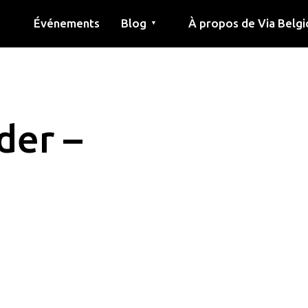
Événements
Blog
À propos de Via Belgi
▼
née
Article
Éducation
Recette
Amis
À propos de via belgica
Recherche
Éducation
Amis
Le guide
der –