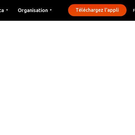
ca
Organisation
Téléchargez l'appli
▼
▼
Contact
Presse
Communes