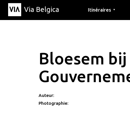
Via Belgica
Itinéraires
▼
Parcours d'écoute
Itinéraires de randon
Itinéraires cyclables
Bloesem bij
Gouverneme
Auteur:
Photographie: