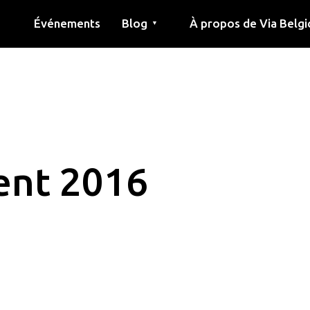
Événements
Blog
À propos de Via Belgi
▼
née
Article
Éducation
Recette
Amis
À propos de via belgica
Recherche
Éducation
Amis
Le guide
nt 2016