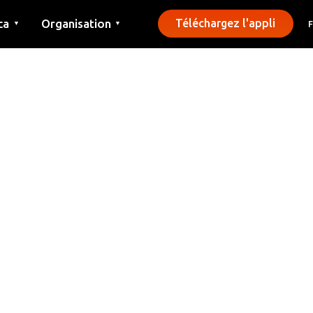
ca
Organisation
Téléchargez l'appli
▼
▼
Contact
Presse
Communes